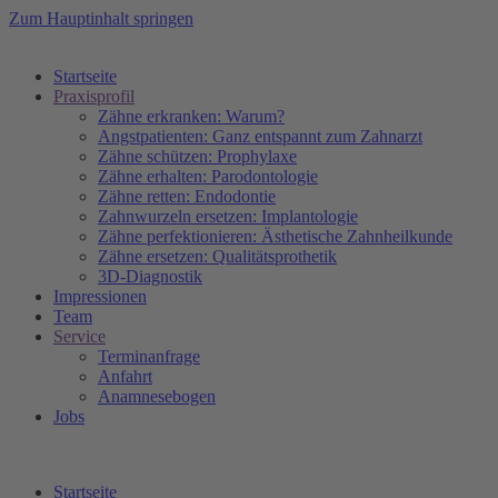
Zum Hauptinhalt springen
Startseite
Praxisprofil
Zähne erkranken: Warum?
Angstpatienten: Ganz entspannt zum Zahnarzt
Zähne schützen: Prophylaxe
Zähne erhalten: Parodontologie
Zähne retten: Endodontie
Zahnwurzeln ersetzen: Implantologie
Zähne perfektionieren: Ästhetische Zahnheilkunde
Zähne ersetzen: Qualitätsprothetik
3D-Diagnostik
Impressionen
Team
Service
Terminanfrage
Anfahrt
Anamnesebogen
Jobs
Startseite