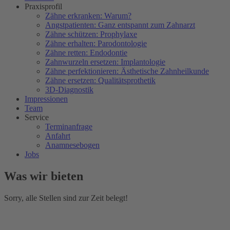
Praxisprofil
Zähne erkranken: Warum?
Angstpatienten: Ganz entspannt zum Zahnarzt
Zähne schützen: Prophylaxe
Zähne erhalten: Parodontologie
Zähne retten: Endodontie
Zahnwurzeln ersetzen: Implantologie
Zähne perfektionieren: Ästhetische Zahnheilkunde
Zähne ersetzen: Qualitätsprothetik
3D-Diagnostik
Impressionen
Team
Service
Terminanfrage
Anfahrt
Anamnesebogen
Jobs
Was wir bieten
Sorry, alle Stellen sind zur Zeit belegt!