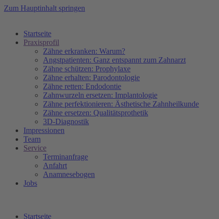
Zum Hauptinhalt springen
Startseite
Praxisprofil
Zähne erkranken: Warum?
Angstpatienten: Ganz entspannt zum Zahnarzt
Zähne schützen: Prophylaxe
Zähne erhalten: Parodontologie
Zähne retten: Endodontie
Zahnwurzeln ersetzen: Implantologie
Zähne perfektionieren: Ästhetische Zahnheilkunde
Zähne ersetzen: Qualitätsprothetik
3D-Diagnostik
Impressionen
Team
Service
Terminanfrage
Anfahrt
Anamnesebogen
Jobs
Startseite