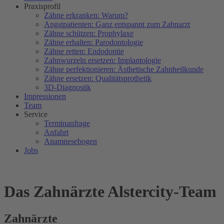
Praxisprofil
Zähne erkranken: Warum?
Angstpatienten: Ganz entspannt zum Zahnarzt
Zähne schützen: Prophylaxe
Zähne erhalten: Parodontologie
Zähne retten: Endodontie
Zahnwurzeln ersetzen: Implantologie
Zähne perfektionieren: Ästhetische Zahnheilkunde
Zähne ersetzen: Qualitätsprothetik
3D-Diagnostik
Impressionen
Team
Service
Terminanfrage
Anfahrt
Anamnesebogen
Jobs
Das Zahnärzte Alstercity-Team
Zahnärzte