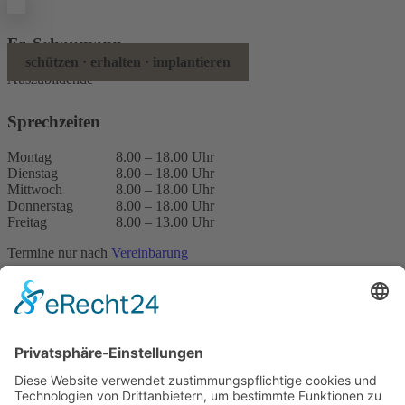
Fr. Schaumann
schützen · erhalten · implantieren
Auszubildende
Sprechzeiten
Montag
8.00 – 18.00 Uhr
Dienstag
8.00 – 18.00 Uhr
Mittwoch
8.00 – 18.00 Uhr
Donnerstag
8.00 – 18.00 Uhr
Freitag
8.00 – 13.00 Uhr
Termine nur nach
Vereinbarung
Impressum
Datenschutz
Terminanfrage
Bitte füllen Sie das Formular mit allen Pflichtfeldern aus, um einen