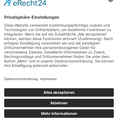
Impressum
Datenschutz
Terminanfrage
Bitte füllen Sie das Formular mit allen Pflichtfeldern aus, um einen
reibungslosen Ablauf in unserer Praxis sicherzustellen.
Praxisgemeinschaft
Zahnärzte AlsterCity
Osterbekstraße 90 c
22083 Hamburg
Parkplätze in der Tiefgarage
(2 Stunden kostenfrei!)
Telefon: 040 / 2 70 38 56
Telefax: 040 / 2 70 60 85
Diese E-Mail-Adresse ist vor Spambots geschützt! Zur Anzeige
muss JavaScript eingeschaltet sein.
© Copyright 2018 | Zahnärzte AlsterCity - Praxisgemeinschaft Dr.