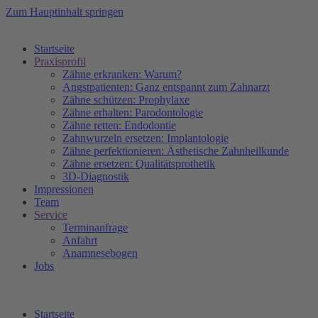
Zum Hauptinhalt springen
Startseite
Praxisprofil
Zähne erkranken: Warum?
Angstpatienten: Ganz entspannt zum Zahnarzt
Zähne schützen: Prophylaxe
Zähne erhalten: Parodontologie
Zähne retten: Endodontie
Zahnwurzeln ersetzen: Implantologie
Zähne perfektionieren: Ästhetische Zahnheilkunde
Zähne ersetzen: Qualitätsprothetik
3D-Diagnostik
Impressionen
Team
Service
Terminanfrage
Anfahrt
Anamnesebogen
Jobs
Startseite