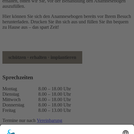
erhalten, bitten wir Sie, vor der Behandlung den Anamnesebogen
auszufüllen.
Hier können Sie sich den Anamnesebogen bereits vor Ihrem Besuch
herunterladen. Drucken Sie ihn sich aus und füllen Sie ihn bequem
zu Hause aus – das spart Zeit!
schützen · erhalten · implantieren
Anamnesebogen laden (PDF)
Sprechzeiten
Montag
8.00 – 18.00 Uhr
Dienstag
8.00 – 18.00 Uhr
Mittwoch
8.00 – 18.00 Uhr
Donnerstag
8.00 – 18.00 Uhr
Freitag
8.00 – 13.00 Uhr
Termine nur nach
Vereinbarung