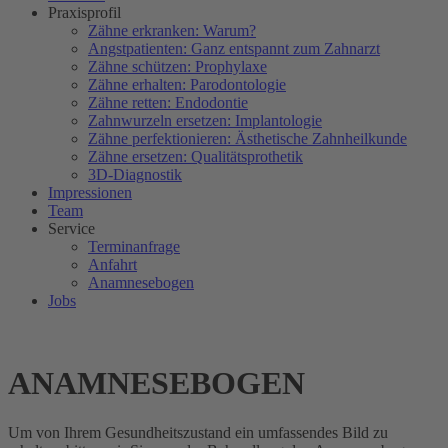
Praxisprofil
Zähne erkranken: Warum?
Angstpatienten: Ganz entspannt zum Zahnarzt
Zähne schützen: Prophylaxe
Zähne erhalten: Parodontologie
Zähne retten: Endodontie
Zahnwurzeln ersetzen: Implantologie
Zähne perfektionieren: Ästhetische Zahnheilkunde
Zähne ersetzen: Qualitätsprothetik
3D-Diagnostik
Impressionen
Team
Service
Terminanfrage
Anfahrt
Anamnesebogen
Jobs
ANAMNESEBOGEN
Um von Ihrem Gesundheitszustand ein umfassendes Bild zu